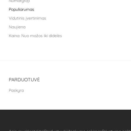
Numatytoji
Liroma
Populiarumas
Metagenics
Vidutinis įvertinimas
Nara health
Naujiena
Nestle health science
Kaina: Nuo mažos iki didelės
NoAGE
Kaina: nuo didžiausios iki mažiausios
One Nutrition
PILLAR Performance
Puhdistamo
The School of Life
PARDUOTUVĖ
Treat It Green
Paskyra
VitaLibro
VitaminSea
Well you