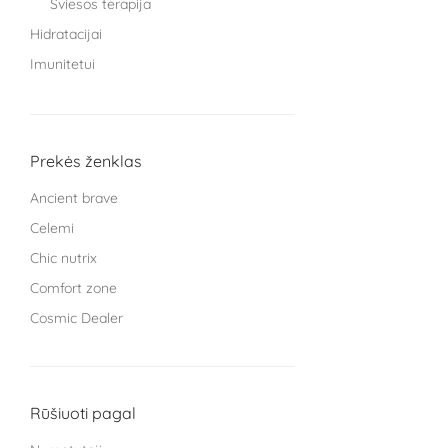
Šviesos terapija
Hidratacijai
Imunitetui
Knygos
Miegui
Moterims
Prekės ženklas
Protinei veiklai
Ancient brave
Sąnariams
Celemi
Sportuojantiems
Chic nutrix
Treniruokliai
Comfort zone
Užkandžiai ir arbatos
Cosmic Dealer
Vaikams
GRYNUMBER health
Vyrams
HECH beauty nutrition Germany
Žarnyno veiklai
Kingsmith
Rūšiuoti pagal
L Cell