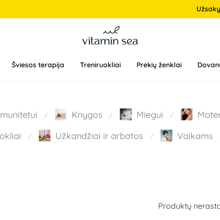
Užsak
Šviesos terapija
Treniruokliai
Prekių ženklai
Dovan
Imunitetui
Knygos
Miegui
Mote
⁄
⁄
⁄
okliai
Užkandžiai ir arbatos
Vaikams
⁄
⁄
Produktų nerasta