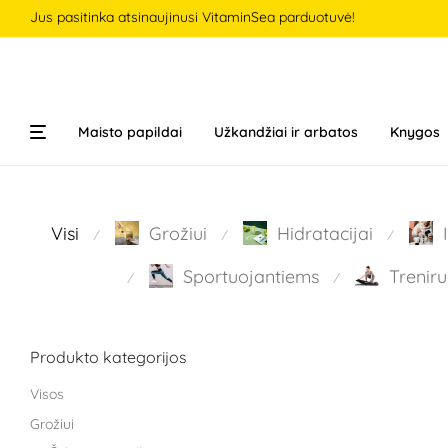
Jus pasitinka atsinaujinusi VitaminSea parduotuvė!
Maisto papildai
Užkandžiai ir arbatos
Knygos
Visi
Grožiui
Hidratacijai
⁄
⁄
⁄
Sportuojantiems
Treniru
⁄
⁄
Produkto kategorijos
Visos
Grožiui