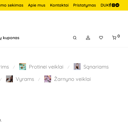
ymo sekimas
Apie mus
Kontaktai
Pristatymas
DUK
0
ų kuponas
rims
Protinei veiklai
Sąnariams
⁄
⁄
Vyrams
Žarnyno veiklai
⁄
⁄
.