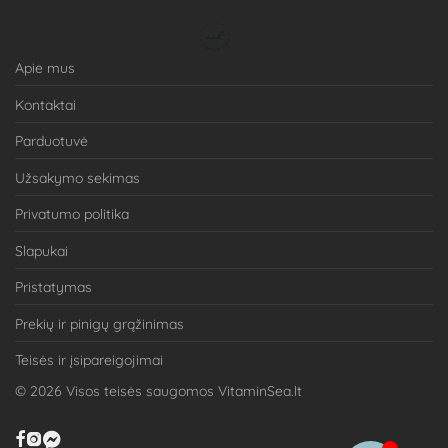
Apie mus
Kontaktai
Parduotuvė
Užsakymo sekimas
Privatumo politika
Slapukai
Pristatymas
Prekių ir pinigų grąžinimas
Teisės ir įsipareigojimai
©
2026
Visos teisės saugomos VitaminSea.lt