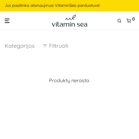
Jus pasitinka atsinaujinusi VitaminSea parduotuvė!
0
Kategorijos
Filtruoti
Produktų nerasta.