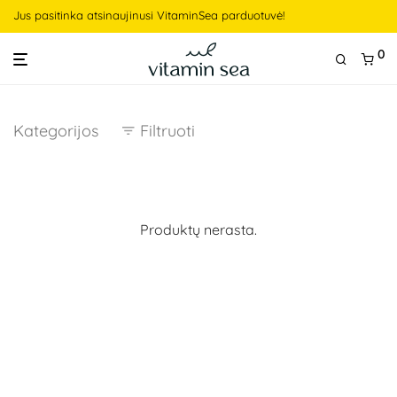
Jus pasitinka atsinaujinusi VitaminSea parduotuvė!
0
Kategorijos
Filtruoti
Produktų nerasta.