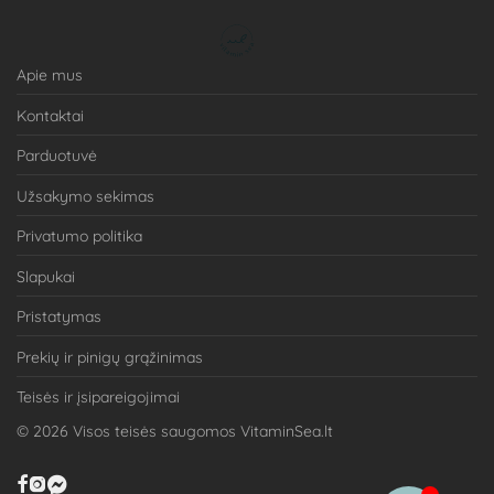
Apie mus
Kontaktai
Parduotuvė
Užsakymo sekimas
Privatumo politika
Slapukai
Pristatymas
Prekių ir pinigų grąžinimas
Teisės ir įsipareigojimai
©
2026
Visos teisės saugomos VitaminSea.lt