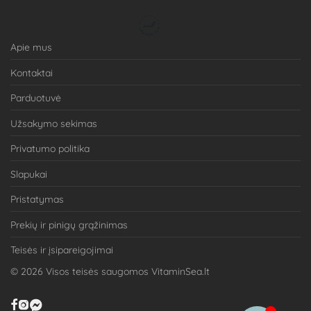
Apie mus
Kontaktai
Parduotuvė
Užsakymo sekimas
Privatumo politika
Slapukai
Pristatymas
Prekių ir pinigų grąžinimas
Teisės ir įsipareigojimai
©
2026
Visos teisės saugomos VitaminSea.lt