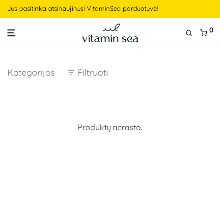
Jus pasitinka atsinaujinusi VitaminSea parduotuvė!
0
Kategorijos
Filtruoti
Produktų nerasta.