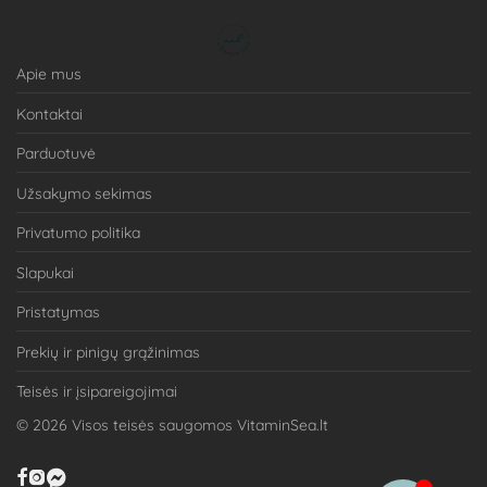
Apie mus
Kontaktai
Parduotuvė
Užsakymo sekimas
Privatumo politika
Slapukai
Pristatymas
Prekių ir pinigų grąžinimas
Teisės ir įsipareigojimai
©
2026
Visos teisės saugomos VitaminSea.lt