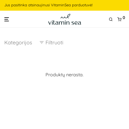
Jus pasitinka atsinaujinusi VitaminSea parduotuvė!
0
Kategorijos
Filtruoti
Produktų nerasta.