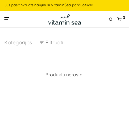
Jus pasitinka atsinaujinusi VitaminSea parduotuvė!
0
Kategorijos
Filtruoti
Produktų nerasta.