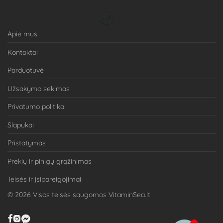
Apie mus
Kontaktai
Parduotuvė
Užsakymo sekimas
Privatumo politika
Slapukai
Pristatymas
Prekių ir pinigų grąžinimas
Teisės ir įsipareigojimai
©
2026
Visos teisės saugomos VitaminSea.lt