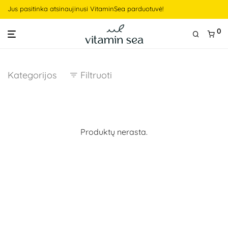
Jus pasitinka atsinaujinusi VitaminSea parduotuvė!
0
Kategorijos
Filtruoti
Produktų nerasta.