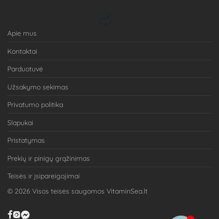
Apie mus
Kontaktai
Parduotuvė
Užsakymo sekimas
Privatumo politika
Slapukai
Pristatymas
Prekių ir pinigų grąžinimas
Teisės ir įsipareigojimai
©
2026
Visos teisės saugomos VitaminSea.lt