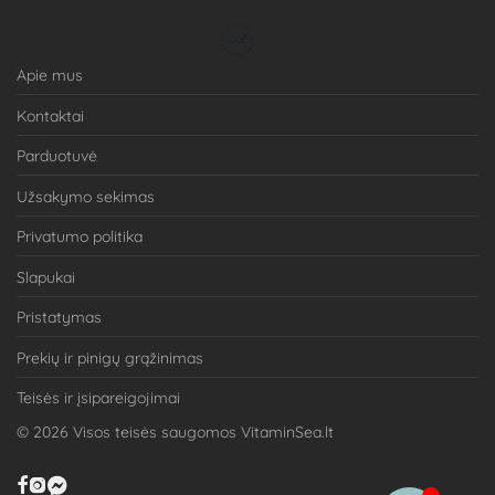
Apie mus
Kontaktai
Parduotuvė
Užsakymo sekimas
Privatumo politika
Slapukai
Pristatymas
Prekių ir pinigų grąžinimas
Teisės ir įsipareigojimai
©
2026
Visos teisės saugomos VitaminSea.lt