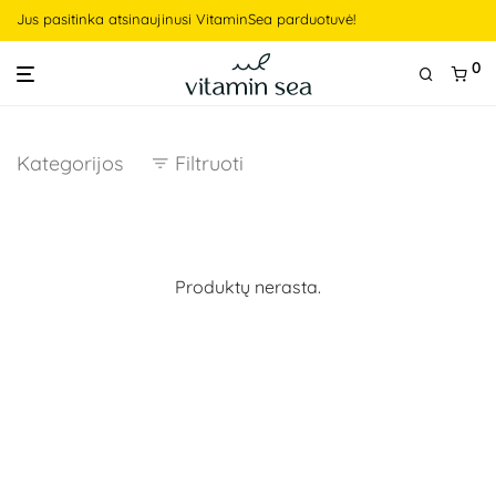
Jus pasitinka atsinaujinusi VitaminSea parduotuvė!
0
Kategorijos
Filtruoti
Produktų nerasta.