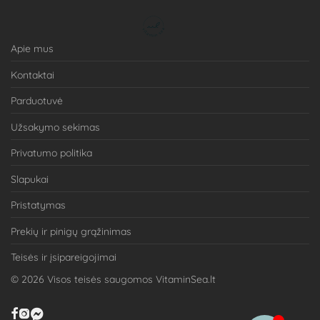
Apie mus
Kontaktai
Parduotuvė
Užsakymo sekimas
Privatumo politika
Slapukai
Pristatymas
Prekių ir pinigų grąžinimas
Teisės ir įsipareigojimai
©
2026
Visos teisės saugomos VitaminSea.lt