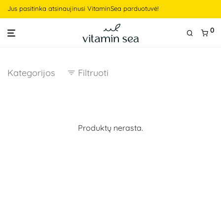
Jus pasitinka atsinaujinusi VitaminSea parduotuvė!
0
Kategorijos
Filtruoti
Produktų nerasta.