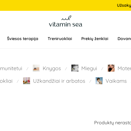
Užsak
Šviesos terapija
Treniruokliai
Prekių ženklai
Dovan
Imunitetui
Knygos
Miegui
Mote
⁄
⁄
⁄
okliai
Užkandžiai ir arbatos
Vaikams
⁄
⁄
Produktų nerasta