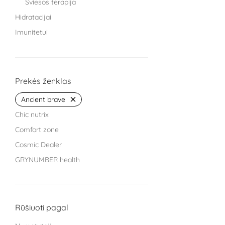
Šviesos terapija
Hidratacijai
Imunitetui
Knygos
Miegui
Moterims
Prekės ženklas
Protinei veiklai
Ancient brave
Sąnariams
Chic nutrix
Sportuojantiems
Comfort zone
Treniruokliai
Cosmic Dealer
Užkandžiai ir arbatos
GRYNUMBER health
Vaikams
HECH beauty nutrition Germany
Vyrams
Kingsmith
Žarnyno veiklai
L Cell
Rūšiuoti pagal
Life Extension