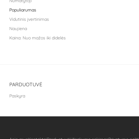
Numatytoji
Liroma
Populiarumas
Metagenics
Vidutinis įvertinimas
Nara health
Naujiena
Nestle health science
Kaina: Nuo mažos iki didelės
NoAGE
Kaina: nuo didžiausios iki mažiausios
One Nutrition
PILLAR Performance
Puhdistamo
The School of Life
PARDUOTUVĖ
Treat It Green
Paskyra
VitaLibro
VitaminSea
Well you