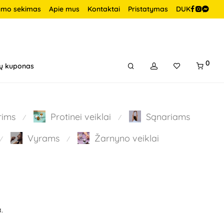
ymo sekimas
Apie mus
Kontaktai
Pristatymas
DUK
0
ų kuponas
rims
Protinei veiklai
Sąnariams
⁄
⁄
Vyrams
Žarnyno veiklai
⁄
⁄
.