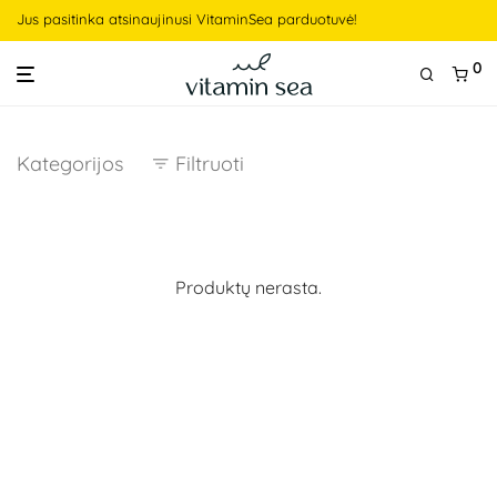
Jus pasitinka atsinaujinusi VitaminSea parduotuvė!
0
Kategorijos
Filtruoti
Produktų nerasta.