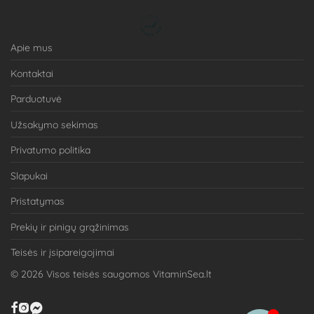
Apie mus
Kontaktai
Parduotuvė
Užsakymo sekimas
Privatumo politika
Slapukai
Pristatymas
Prekių ir pinigų grąžinimas
Teisės ir įsipareigojimai
©
2026
Visos teisės saugomos VitaminSea.lt