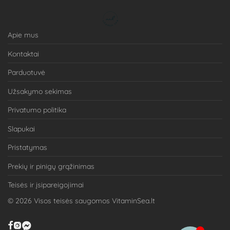
Apie mus
Kontaktai
Parduotuvė
Užsakymo sekimas
Privatumo politika
Slapukai
Pristatymas
Prekių ir pinigų grąžinimas
Teisės ir įsipareigojimai
©
2026
Visos teisės saugomos VitaminSea.lt