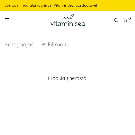
Jus pasitinka atsinaujinusi VitaminSea parduotuvė!
0
Kategorijos
Filtruoti
Produktų nerasta.