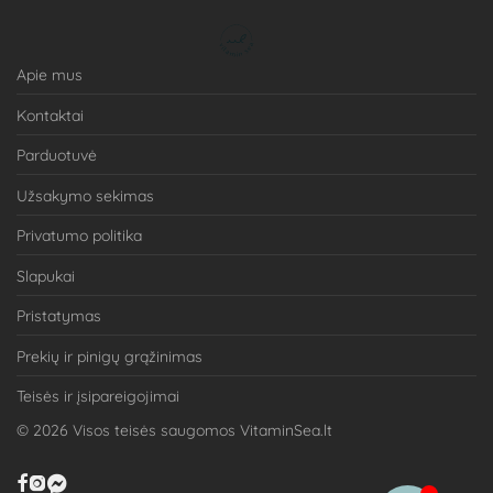
Apie mus
Kontaktai
Parduotuvė
Užsakymo sekimas
Privatumo politika
Slapukai
Pristatymas
Prekių ir pinigų grąžinimas
Teisės ir įsipareigojimai
©
2026
Visos teisės saugomos VitaminSea.lt