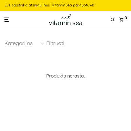
Jus pasitinka atsinaujinusi VitaminSea parduotuvė!
0
Kategorijos
Filtruoti
Produktų nerasta.