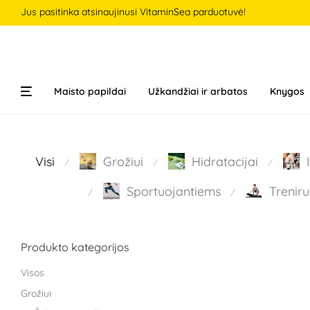
Jus pasitinka atsinaujinusi VitaminSea parduotuvė!
Maisto papildai
Užkandžiai ir arbatos
Knygos
Visi
Grožiui
Hidratacijai
⁄
⁄
⁄
Sportuojantiems
Treniru
⁄
⁄
Produkto kategorijos
Visos
Grožiui