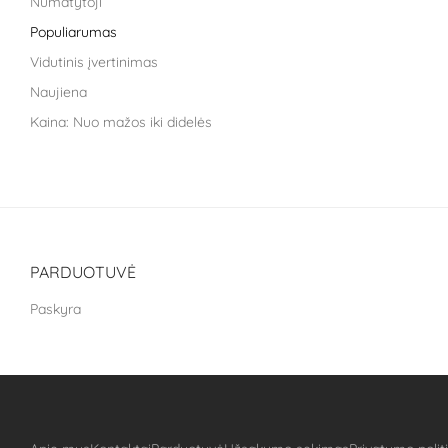
Numatytoji
Life Extension
Populiarumas
Liroma
Vidutinis įvertinimas
Metagenics
Naujiena
Nara health
Kaina: Nuo mažos iki didelės
Nestle health science
Kaina: nuo didžiausios iki mažiausios
NoAGE
One Nutrition
PILLAR Performance
Puhdistamo
PARDUOTUVĖ
The School of Life
Paskyra
Treat It Green
VitaLibro
VitaminSea
Well you