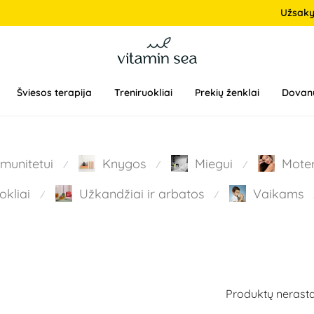
Užsak
Šviesos terapija
Treniruokliai
Prekių ženklai
Dovan
Imunitetui
Knygos
Miegui
Mote
⁄
⁄
⁄
okliai
Užkandžiai ir arbatos
Vaikams
⁄
⁄
Produktų nerasta