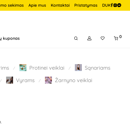
ymo sekimas
Apie mus
Kontaktai
Pristatymas
DUK
0
ų kuponas
rims
Protinei veiklai
Sąnariams
⁄
⁄
Vyrams
Žarnyno veiklai
⁄
⁄
.