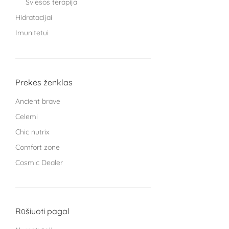
Šviesos terapija
Hidratacijai
Imunitetui
Knygos
Miegui
Moterims
Prekės ženklas
Protinei veiklai
Ancient brave
Sąnariams
Celemi
Sportuojantiems
Chic nutrix
Treniruokliai
Comfort zone
Užkandžiai ir arbatos
Cosmic Dealer
Vaikams
GRYNUMBER health
Vyrams
HECH beauty nutrition Germany
Žarnyno veiklai
Kingsmith
Rūšiuoti pagal
L Cell