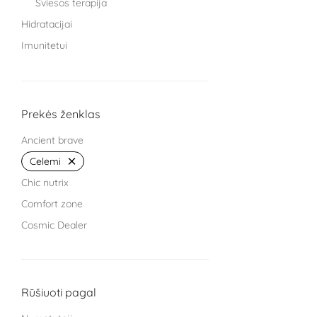
Šviesos terapija
Hidratacijai
Imunitetui
Knygos
Miegui
Moterims
Prekės ženklas
Protinei veiklai
Ancient brave
Sąnariams
Celemi
Sportuojantiems
Chic nutrix
Treniruokliai
Comfort zone
Užkandžiai ir arbatos
Cosmic Dealer
Vaikams
GRYNUMBER health
Vyrams
HECH beauty nutrition Germany
Žarnyno veiklai
Kingsmith
Rūšiuoti pagal
L Cell