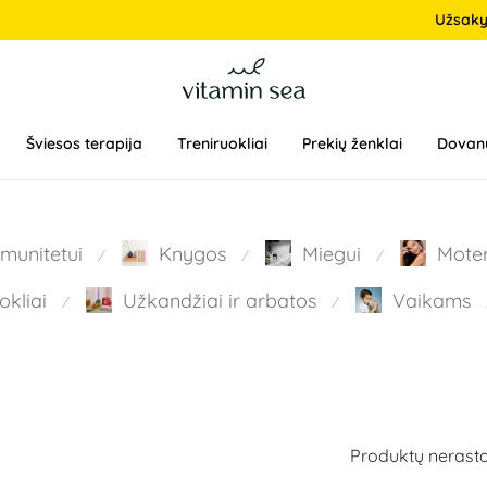
Užsak
Šviesos terapija
Treniruokliai
Prekių ženklai
Dovan
Imunitetui
Knygos
Miegui
Mote
⁄
⁄
⁄
okliai
Užkandžiai ir arbatos
Vaikams
⁄
⁄
Produktų nerasta