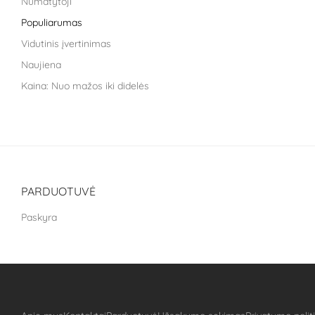
Numatytoji
Life Extension
Populiarumas
Liroma
Vidutinis įvertinimas
Metagenics
Naujiena
Nara health
Kaina: Nuo mažos iki didelės
Nestle health science
Kaina: nuo didžiausios iki mažiausios
NoAGE
One Nutrition
PILLAR Performance
Puhdistamo
PARDUOTUVĖ
The School of Life
Paskyra
Treat It Green
VitaLibro
VitaminSea
Well you