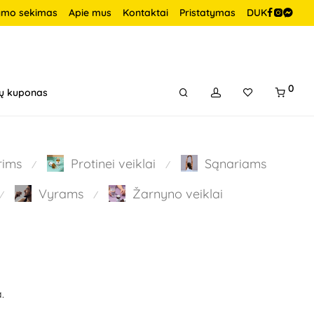
ymo sekimas
Apie mus
Kontaktai
Pristatymas
DUK
0
ų kuponas
rims
Protinei veiklai
Sąnariams
⁄
⁄
Vyrams
Žarnyno veiklai
⁄
⁄
.