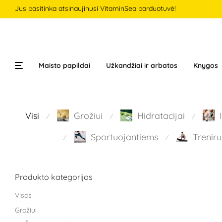
Jus pasitinka atsinaujinusi VitaminSea parduotuvė!
Maisto papildai
Užkandžiai ir arbatos
Knygos
Visi
Grožiui
Hidratacijai
⁄
⁄
⁄
Sportuojantiems
Treniru
⁄
⁄
Produkto kategorijos
Visos
Grožiui