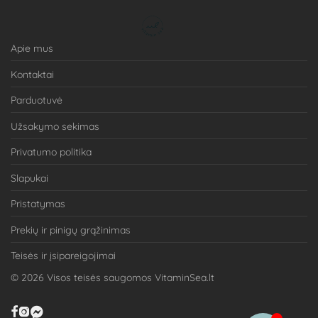
Apie mus
Kontaktai
Parduotuvė
Užsakymo sekimas
Privatumo politika
Slapukai
Pristatymas
Prekių ir pinigų grąžinimas
Teisės ir įsipareigojimai
©
2026
Visos teisės saugomos VitaminSea.lt