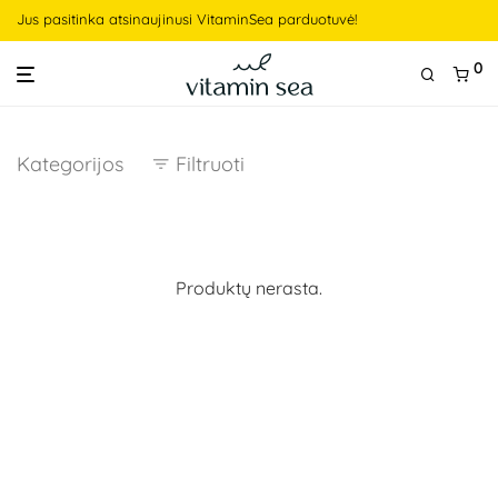
Jus pasitinka atsinaujinusi VitaminSea parduotuvė!
0
Kategorijos
Filtruoti
Produktų nerasta.