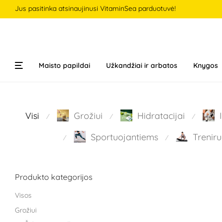
Jus pasitinka atsinaujinusi VitaminSea parduotuvė!
Maisto papildai
Užkandžiai ir arbatos
Knygos
Visi
Grožiui
Hidratacijai
⁄
⁄
⁄
Sportuojantiems
Treniru
⁄
⁄
Produkto kategorijos
Visos
Grožiui