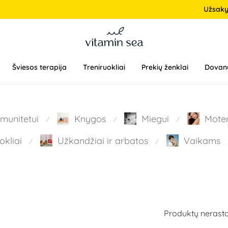
Užsak
Šviesos terapija
Treniruokliai
Prekių ženklai
Dovan
Imunitetui
Knygos
Miegui
Mote
⁄
⁄
⁄
okliai
Užkandžiai ir arbatos
Vaikams
⁄
⁄
Produktų nerasta