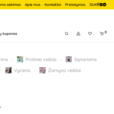
ymo sekimas
Apie mus
Kontaktai
Pristatymas
DUK
0
ų kuponas
rims
Protinei veiklai
Sąnariams
⁄
⁄
Vyrams
Žarnyno veiklai
⁄
⁄
.