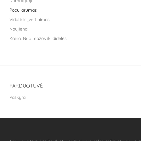
Numatytoji
Life Extension
Populiarumas
Liroma
Vidutinis įvertinimas
Metagenics
Naujiena
Nara health
Kaina: Nuo mažos iki didelės
Nestle health science
Kaina: nuo didžiausios iki mažiausios
NoAGE
One Nutrition
PILLAR Performance
Puhdistamo
PARDUOTUVĖ
The School of Life
Paskyra
Treat It Green
VitaLibro
VitaminSea
Well you