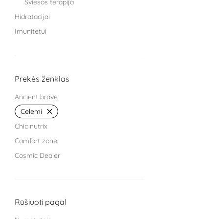
Šviesos terapija
Hidratacijai
Imunitetui
Knygos
Miegui
Moterims
Prekės ženklas
Protinei veiklai
Ancient brave
Sąnariams
Celemi
Sportuojantiems
Chic nutrix
Treniruokliai
Comfort zone
Užkandžiai ir arbatos
Cosmic Dealer
Vaikams
GRYNUMBER health
Vyrams
HECH beauty nutrition Germany
Žarnyno veiklai
Kingsmith
Rūšiuoti pagal
L Cell