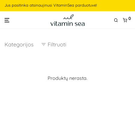
Jus pasitinka atsinaujinusi VitaminSea parduotuvė!
0
Kategorijos
Filtruoti
Produktų nerasta.