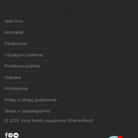
Apie mus
Kontaktai
Parduotuvė
Užsakymo sekimas
Privatumo politika
Slapukai
Pristatymas
Prekių ir pinigų grąžinimas
Teisės ir įsipareigojimai
©
2026
Visos teisės saugomos VitaminSea.lt