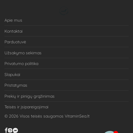
Apie mus
Kontaktai
Parduotuvė
Užsakymo sekimas
Privatumo politika
Slapukai
Pristatymas
Prekių ir pinigų grąžinimas
Teisės ir įsipareigojimai
©
2026
Visos teisės saugomos VitaminSea.lt