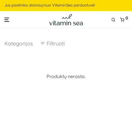
Jus pasitinka atsinaujinusi VitaminSea parduotuvė!
0
Kategorijos
Filtruoti
Produktų nerasta.