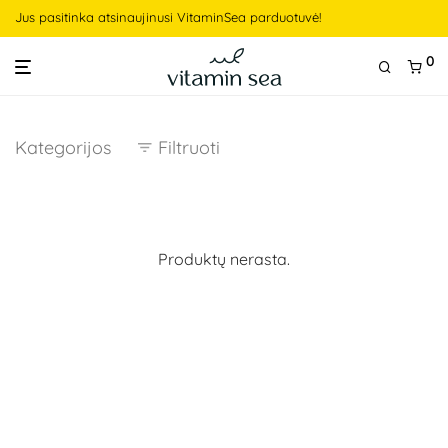
Jus pasitinka atsinaujinusi VitaminSea parduotuvė!
0
Kategorijos
Filtruoti
Produktų nerasta.