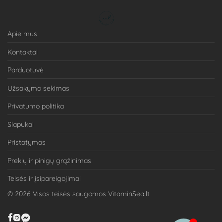
Apie mus
Kontaktai
Parduotuvė
Užsakymo sekimas
Privatumo politika
Slapukai
Pristatymas
Prekių ir pinigų grąžinimas
Teisės ir įsipareigojimai
©
2026
Visos teisės saugomos VitaminSea.lt