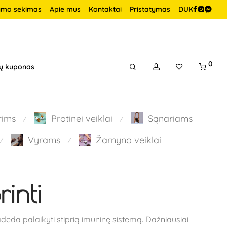
ymo sekimas
Apie mus
Kontaktai
Pristatymas
DUK
0
ų kuponas
rims
Protinei veiklai
Sąnariams
⁄
⁄
Vyrams
Žarnyno veiklai
⁄
⁄
inti
padeda palaikyti stiprią imuninę sistemą. Dažniausiai