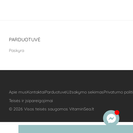
5
iš 5
PARDUOTUVĖ
Paskyra
Apie mus
Kontaktai
Parduotuvė
Užsakymo sekimas
Privatumo polit
Teisės ir įsipareigojimai
©
2026
Visos teisės saugomos VitaminSea.lt