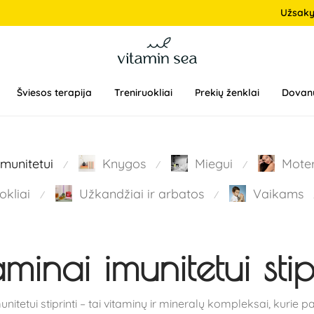
Užsak
Šviesos terapija
Treniruokliai
Prekių ženklai
Dovan
Imunitetui
Knygos
Miegui
Mote
⁄
⁄
⁄
okliai
Užkandžiai ir arbatos
Vaikams
⁄
⁄
minai imunitetui stipr
unitetui stiprinti – tai vitaminų ir mineralų kompleksai, kurie 