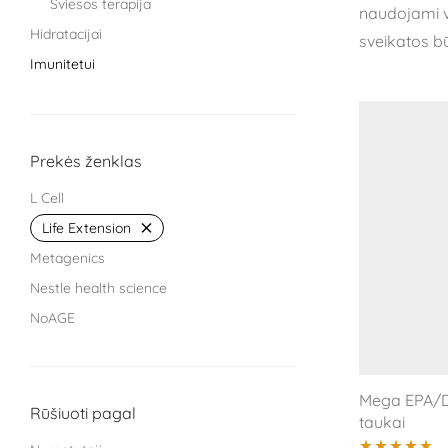
Šviesos terapija
naudojami vi
Hidratacijai
sveikatos bū
Imunitetui
Knygos
Miegui
Moterims
Prekės ženklas
Protinei veiklai
L Cell
Sąnariams
Life Extension
Sportuojantiems
Metagenics
Treniruokliai
Nestle health science
Užkandžiai ir arbatos
NoAGE
Vaikams
One Nutrition
Vyrams
PILLAR Performance
Žarnyno veiklai
Mega EPA/D
Puhdistamo
Rūšiuoti pagal
taukai
Treat It Green