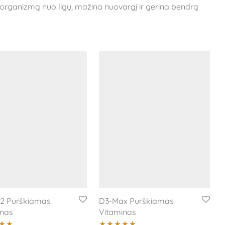
go organizmą nuo ligų, mažina nuovargį ir gerina bendrą
K2 Purškiamas
D3-Max Purškiamas
inas
Vitaminas