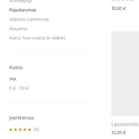
Numatytoji
VitaLibro
Įvertinimas:
30,00
€
Populiarumas
5.00
iš 5
VitaminSea
Vidutinis įvertinimas
Naujiena
Kaina: Nuo mažos iki didelės
Kaina: nuo didžiausios iki mažiausios
Kaina
Visi
0
€
-
50
€
Įvertinimas
Liposominis
(4)
32,00
€
Įvertinimas: