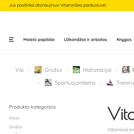
Jus pasitinka atsinaujinusi VitaminSea parduotuvė!
Maisto papildai
Užkandžiai ir arbatos
Knygos
Visi
Grožiui
Hidratacijai
⁄
⁄
⁄
Sportuojantiems
Treniru
⁄
⁄
Produkto kategorijos
Vita
Visos
Grožiui
Vitaminai im