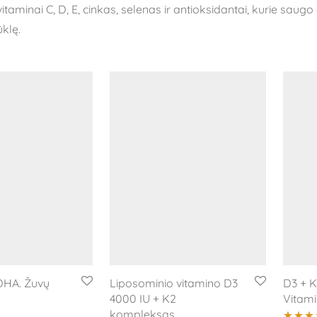
taminai C, D, E, cinkas, selenas ir antioksidantai, kurie sau
klę.
HA. Žuvų
Liposominio vitamino D3
D3 + 
4000 IU + K2
Vitam
kompleksas