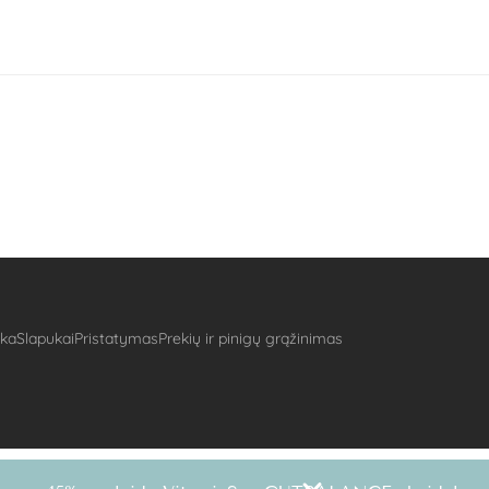
ika
Slapukai
Pristatymas
Prekių ir pinigų grąžinimas