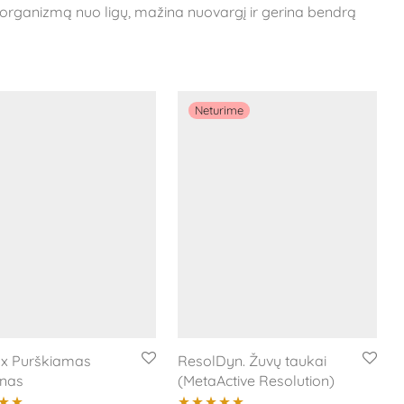
go organizmą nuo ligų, mažina nuovargį ir gerina bendrą
x Purškiamas
ResolDyn. Žuvų taukai
inas
(MetaActive Resolution)