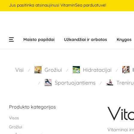
Jus pasitinka atsinaujinusi VitaminSea parduotuvė!
Maisto papildai
Užkandžiai ir arbatos
Knygos
Visi
Grožiui
Hidratacijai
⁄
⁄
⁄
Sportuojantiems
Treniru
⁄
⁄
Produkto kategorijos
Vita
Visos
Grožiui
Vitaminai im