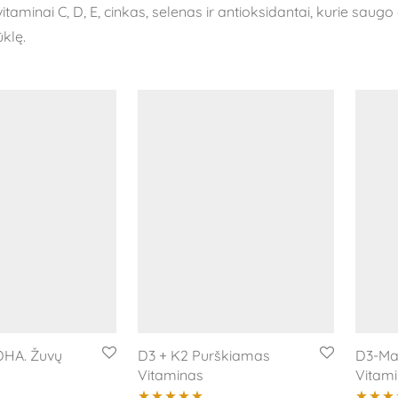
taminai C, D, E, cinkas, selenas ir antioksidantai, kurie sau
klę.
HA. Žuvų
D3 + K2 Purškiamas
D3-Ma
Vitaminas
Vitam