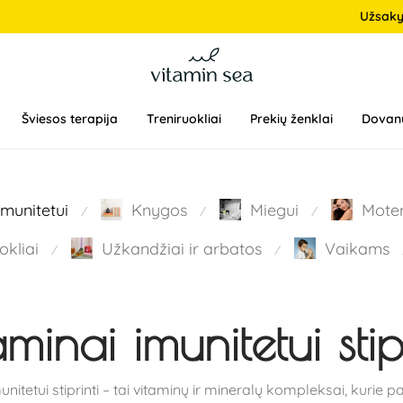
Užsak
Šviesos terapija
Treniruokliai
Prekių ženklai
Dovan
Imunitetui
Knygos
Miegui
Mote
⁄
⁄
⁄
okliai
Užkandžiai ir arbatos
Vaikams
⁄
⁄
minai imunitetui stipr
unitetui stiprinti – tai vitaminų ir mineralų kompleksai, kurie 