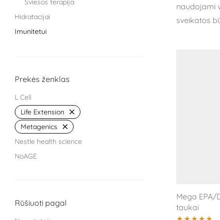
Šviesos terapija
naudojami vi
Hidratacijai
sveikatos bū
Imunitetui
Knygos
Miegui
Moterims
Prekės ženklas
Protinei veiklai
L Cell
Sąnariams
Life Extension
Sportuojantiems
Metagenics
Treniruokliai
Nestle health science
Užkandžiai ir arbatos
NoAGE
Vaikams
One Nutrition
Vyrams
PILLAR Performance
Žarnyno veiklai
Mega EPA/D
Puhdistamo
Rūšiuoti pagal
taukai
Treat It Green