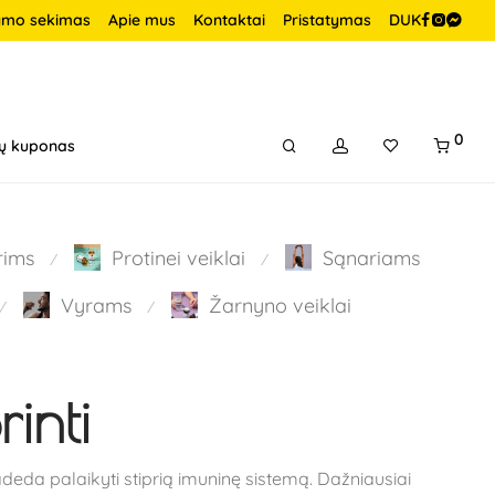
ymo sekimas
Apie mus
Kontaktai
Pristatymas
DUK
0
ų kuponas
rims
Protinei veiklai
Sąnariams
⁄
⁄
Vyrams
Žarnyno veiklai
⁄
⁄
inti
padeda palaikyti stiprią imuninę sistemą. Dažniausiai