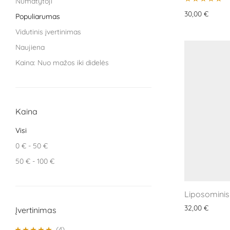
Numatytoji
VitaLibro
Įvertinimas:
30,00
€
Populiarumas
5.00
iš 5
VitaminSea
Vidutinis įvertinimas
Naujiena
Kaina: Nuo mažos iki didelės
Kaina: nuo didžiausios iki mažiausios
Kaina
Visi
0
€
-
50
€
50
€
-
100
€
Liposominis
32,00
€
Įvertinimas
(4)