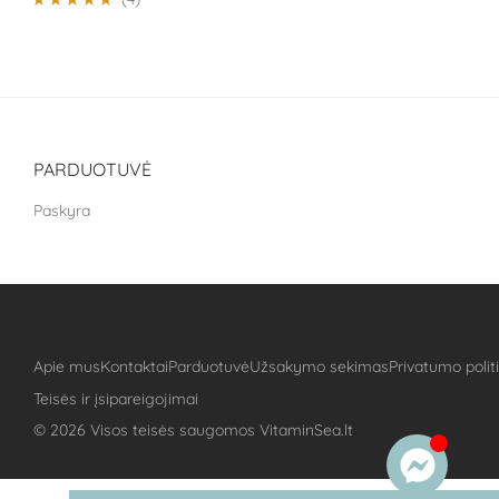
Įvertinimas:
5
iš 5
PARDUOTUVĖ
Paskyra
Apie mus
Kontaktai
Parduotuvė
Užsakymo sekimas
Privatumo polit
Teisės ir įsipareigojimai
©
2026
Visos teisės saugomos VitaminSea.lt